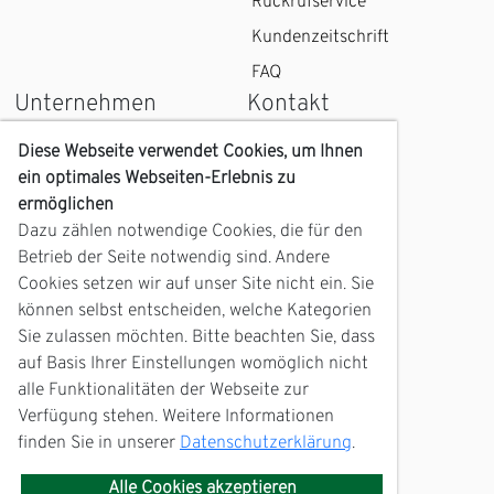
Rückrufservice
Kundenzeitschrift
FAQ
Unternehmen
Kontakt
Wir über uns
Kontaktformular
Diese Webseite verwendet Cookies, um Ihnen
ein optimales Webseiten-Erlebnis zu
Karriere
Kundenzentrum
ermöglichen
Geschichte
Anfahrt
Dazu zählen notwendige Cookies, die für den
Zukunft
Betrieb der Seite notwendig sind. Andere
Servicetelefon
Cookies setzen wir auf unser Site nicht ein. Sie
mein Barth
können selbst entscheiden, welche Kategorien
Nachrichtenarchiv
Sie zulassen möchten. Bitte beachten Sie, dass
Störungsmeldung
Fotowettbewerb
auf Basis Ihrer Einstellungen womöglich nicht
alle Funktionalitäten der Webseite zur
Kalender 2026 &
Verfügung stehen. Weitere Informationen
Fotogalerie
finden Sie in unserer
Datenschutzerklärung
.
EDIFACT-
Marktkommunikation
Alle Cookies akzeptieren