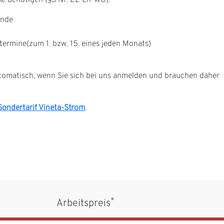
e benötigen (§3 Nr. 22 En-WG).
ende
ermine(zum 1. bzw. 15. eines jeden Monats)
tomatisch, wenn Sie sich bei uns anmelden und brauchen daher
Sondertarif Vineta-Strom
.
*
Arbeitspreis