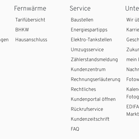
Fernwärme
Service
Unt
Tarifübersicht
Baustellen
Wir ü
BHKW
Energiespartipps
Karri
ngen
Hausanschluss
Elektro-Tankstellen
Gesch
Umzugsservice
Zukun
Zählerstandsmeldung
mein 
Kundenzentrum
Nachr
Rechnungserläuterung
Fotow
Rechtliches
Kalen
Fotog
Kundenportal öffnen
EDIFA
Rückrufservice
Markt
Kundenzeitschrift
FAQ