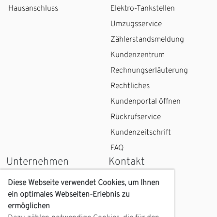
Hausanschluss
Elektro-Tankstellen
Umzugsservice
Zählerstandsmeldung
Kundenzentrum
Rechnungserläuterung
Rechtliches
Kundenportal öffnen
Rückrufservice
Kundenzeitschrift
FAQ
Unternehmen
Kontakt
Wir über uns
Kontaktformular
Diese Webseite verwendet Cookies, um Ihnen
ein optimales Webseiten-Erlebnis zu
Karriere
Kundenzentrum
ermöglichen
Geschichte
Anfahrt