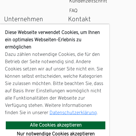
Kundenzeitschrift
FAQ
Unternehmen
Kontakt
Wir über uns
Kontaktformular
Diese Webseite verwendet Cookies, um Ihnen
ein optimales Webseiten-Erlebnis zu
Karriere
Kundenzentrum
ermöglichen
Geschichte
Anfahrt
Dazu zählen notwendige Cookies, die für den
Zukunft
Betrieb der Seite notwendig sind. Andere
Servicetelefon
Cookies setzen wir auf unser Site nicht ein. Sie
mein Barth
können selbst entscheiden, welche Kategorien
Nachrichtenarchiv
Sie zulassen möchten. Bitte beachten Sie, dass
Störungsmeldung
Fotowettbewerb
auf Basis Ihrer Einstellungen womöglich nicht
alle Funktionalitäten der Webseite zur
Kalender 2026 &
Verfügung stehen. Weitere Informationen
Fotogalerie
finden Sie in unserer
Datenschutzerklärung
.
EDIFACT-
Marktkommunikation
Alle Cookies akzeptieren
Nur notwendige Cookies akzeptieren
Datenschutz
Impressum