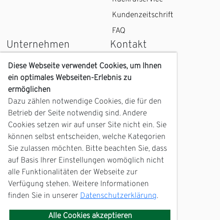
Kundenzeitschrift
FAQ
Unternehmen
Kontakt
Wir über uns
Kontaktformular
Diese Webseite verwendet Cookies, um Ihnen
ein optimales Webseiten-Erlebnis zu
Karriere
Kundenzentrum
ermöglichen
Geschichte
Anfahrt
Dazu zählen notwendige Cookies, die für den
Zukunft
Betrieb der Seite notwendig sind. Andere
Servicetelefon
Cookies setzen wir auf unser Site nicht ein. Sie
mein Barth
können selbst entscheiden, welche Kategorien
Nachrichtenarchiv
Sie zulassen möchten. Bitte beachten Sie, dass
Störungsmeldung
Fotowettbewerb
auf Basis Ihrer Einstellungen womöglich nicht
alle Funktionalitäten der Webseite zur
Kalender 2026 &
Verfügung stehen. Weitere Informationen
Fotogalerie
finden Sie in unserer
Datenschutzerklärung
.
EDIFACT-
Marktkommunikation
Alle Cookies akzeptieren