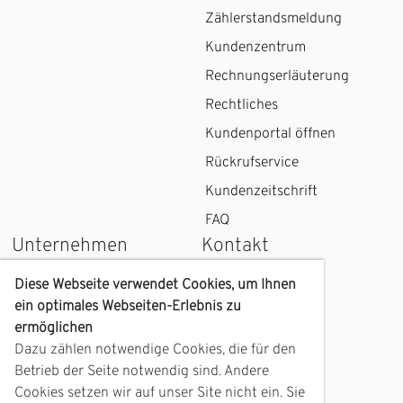
Zählerstandsmeldung
Kundenzentrum
Rechnungserläuterung
Rechtliches
Kundenportal öffnen
Rückrufservice
Kundenzeitschrift
FAQ
Unternehmen
Kontakt
Wir über uns
Kontaktformular
Diese Webseite verwendet Cookies, um Ihnen
ein optimales Webseiten-Erlebnis zu
Karriere
Kundenzentrum
ermöglichen
Geschichte
Anfahrt
Dazu zählen notwendige Cookies, die für den
Zukunft
Betrieb der Seite notwendig sind. Andere
Servicetelefon
Cookies setzen wir auf unser Site nicht ein. Sie
mein Barth