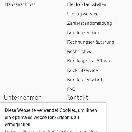
Hausanschluss
Elektro-Tankstellen
Umzugsservice
Zählerstandsmeldung
Kundenzentrum
Rechnungserläuterung
Rechtliches
Kundenportal öffnen
Rückrufservice
Kundenzeitschrift
FAQ
Unternehmen
Kontakt
Wir über uns
Kontaktformular
Diese Webseite verwendet Cookies, um Ihnen
ein optimales Webseiten-Erlebnis zu
Karriere
Kundenzentrum
ermöglichen
Geschichte
Anfahrt
Dazu zählen notwendige Cookies, die für den