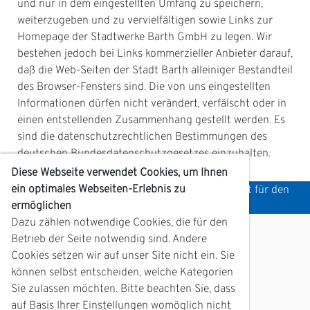
und nur in dem eingestellten Umfang zu speichern,
weiterzugeben und zu vervielfältigen sowie Links zur
Homepage der Stadtwerke Barth GmbH zu legen. Wir
bestehen jedoch bei Links kommerzieller Anbieter darauf,
daß die Web-Seiten der Stadt Barth alleiniger Bestandteil
des Browser-Fensters sind. Die von uns eingestellten
Informationen dürfen nicht verändert, verfälscht oder in
einen entstellenden Zusammenhang gestellt werden. Es
sind die datenschutzrechtlichen Bestimmungen des
deutschen Bundesdatenschutzgesetzes einzuhalten.
Diese Webseite verwendet Cookies, um Ihnen
ein optimales Webseiten-Erlebnis zu
Alles im Blick. Hier finden Sie die Themenübersicht für den
Direktzugriff:
ermöglichen
Dazu zählen notwendige Cookies, die für den
Kontakt
Betrieb der Seite notwendig sind. Andere
Cookies setzen wir auf unser Site nicht ein. Sie
Kontaktformular
können selbst entscheiden, welche Kategorien
Kundenzentrum
Sie zulassen möchten. Bitte beachten Sie, dass
Anfahrt
auf Basis Ihrer Einstellungen womöglich nicht